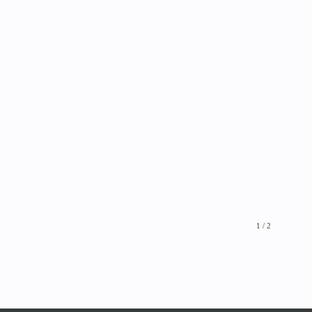
1 / 2