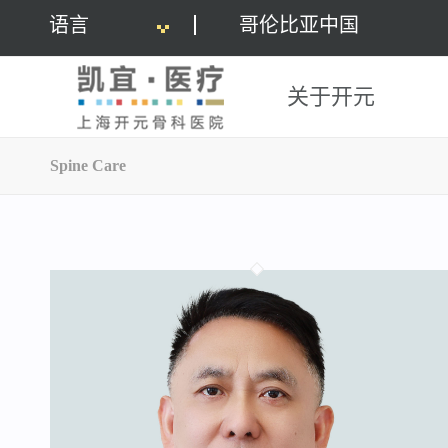
语言
哥伦比亚中国
关于开元
Spine Care