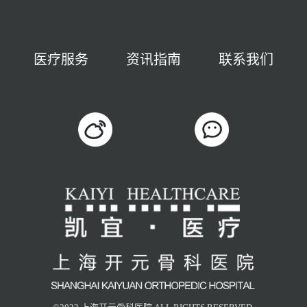
医疗服务
资讯指南
联系我们