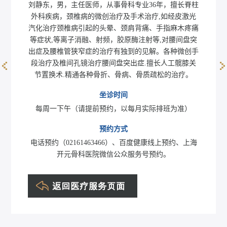
刘静东，男，主任医师，从事骨科专业36年，擅长脊柱
外科疾病，颈椎病的微创治疗及手术治疗,如经皮激光
汽化治疗颈椎病引起的头晕、颈肩背痛、手指麻木疼痛
等症状,等离子消融、射频，胶原酶注射等,对腰间盘突
出症及腰椎管狭窄症的治疗有独到的见解。各种微创手
段治疗及椎间孔镜治疗腰间盘突出症.擅长人工髋膝关
节置换术.精通各种骨折、骨病、骨质疏松的治疗。
潘杰
坐诊时间
每周一下午（请提前预约，以每月实际排班为准）
预约方式
电话预约（02161463466）、百度健康线上预约、上海
开元骨科医院微信公众服务号预约。