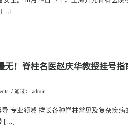
者安全。10月29日下午，上海开元骨科医院
[…]
 手慢无！脊柱名医赵庆华教授挂号
/
ents
通过：
admin
 博导 专业领域 擅长各种脊柱常见及复杂疾
[…]