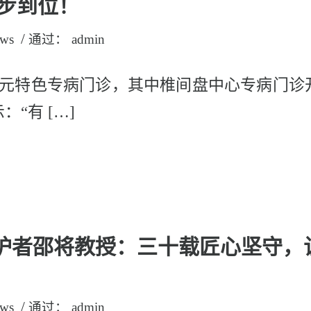
步到位！
/
ws
通过：
admin
开元特色专病门诊，其中椎间盘中心专病门诊
“有 […]
柱守护者邵将教授：三十载匠心坚守
/
ws
通过：
admin