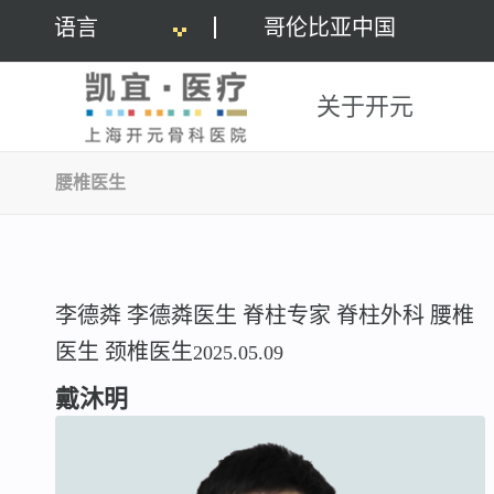
语言
哥伦比亚中国
关于开元
腰椎医生
李德粦
李德粦医生
脊柱专家
脊柱外科
腰椎
医生
颈椎医生
2025.05.09
戴沐明