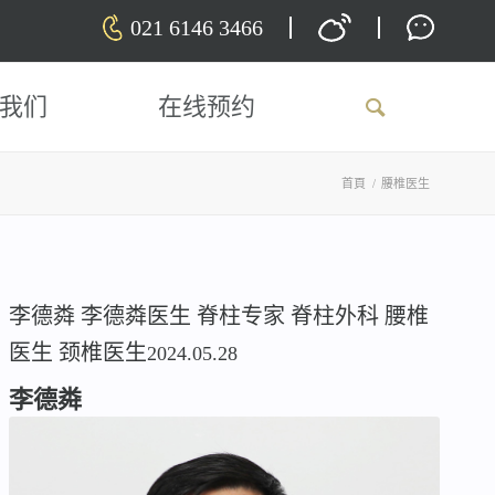
021 6146 3466
我们
在线预约
首頁
/
腰椎医生
李德粦
李德粦医生
脊柱专家
脊柱外科
腰椎
医生
颈椎医生
2024.05.28
李德粦