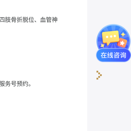
、四肢骨折脱位、血管神
众服务号预约。
芮雪飞