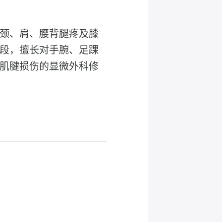
颈、肩、腰背腿疼及膝
段，擅长对手腕、足踝
肌腱损伤的显微外科修