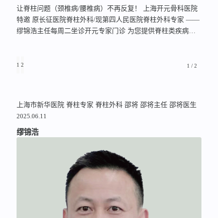
让脊柱问题（颈椎病/腰椎病）不再反复！ 上海开元骨科医院
特邀 原长征医院脊柱外科/现第四人民医院脊柱外科专家 ——
缪锦浩主任每周二坐诊开元专家门诊 为您提供脊柱类疾病的
优质医疗服务！ 背景深厚，实力卓然 脊柱外科深耕： 原上海
长征医院脊柱外科主任医师，现上海市第四人民医院脊柱外科
专家。长征医院脊柱外科是国内顶尖权威。 教育资历深厚：
1
2
1 / 2
海军军医大学（第二军医大学）临床医学本、硕、博连读，师
承名门，理论基础与临床功底极其扎实。 国际视野开阔： 专
程赴美国、德国、英国顶尖脊柱外科中心…
上海市新华医院
脊柱专家
脊柱外科
邵将
邵将主任
邵将医生
2025.06.11
缪锦浩