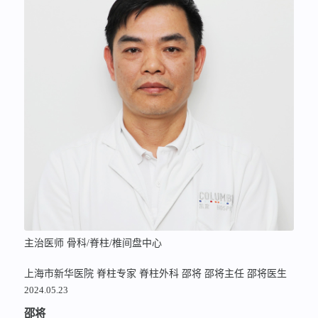
主治医师 骨科/脊柱/椎间盘中心
上海市新华医院
脊柱专家
脊柱外科
邵将
邵将主任
邵将医生
2024.05.23
邵将