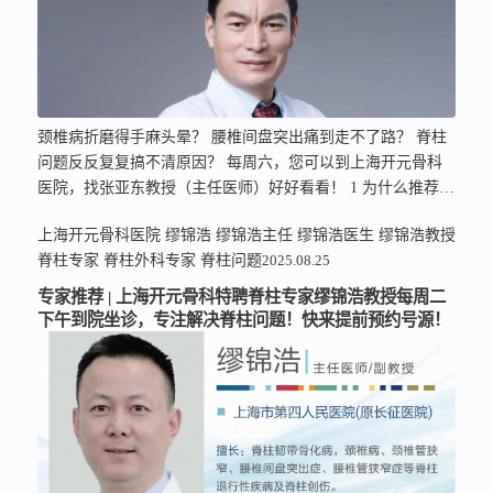
颈椎病折磨得手麻头晕？ 腰椎间盘突出痛到走不了路？ 脊柱
问题反反复复搞不清原因？ 每周六，您可以到上海开元骨科
医院，找张亚东教授（主任医师）好好看看！ 1 为什么推荐张
教授？ 背景强，经验足 …
上海开元骨科医院
缪锦浩
缪锦浩主任
缪锦浩医生
缪锦浩教授
脊柱专家
脊柱外科专家
脊柱问题
2025.08.25
专家推荐 | 上海开元骨科特聘脊柱专家缪锦浩教授每周二
下午到院坐诊，专注解决脊柱问题！快来提前预约号源！