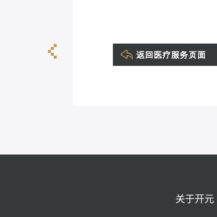
杨作辉
关于开元