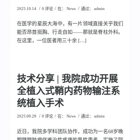
/
/
/
2025.10.14
0 评论
在：
News
通过：
admin
在医学的星辰大海中，有一片领域直接关乎我们
能否昂首挺胸、行走自如——那就是脊柱外科。
在这里，一位医者用三十余 […]
技术分享 | 我院成功开展
全植入式鞘内药物输注系
统植入手术
/
/
/
2025.09.29
0 评论
在：
News
通过：
admin
近日，我院多学科团队协作，成功为一名68岁晚
期胰腺肿瘤伴难治性疼痛的男性患者，实施了院