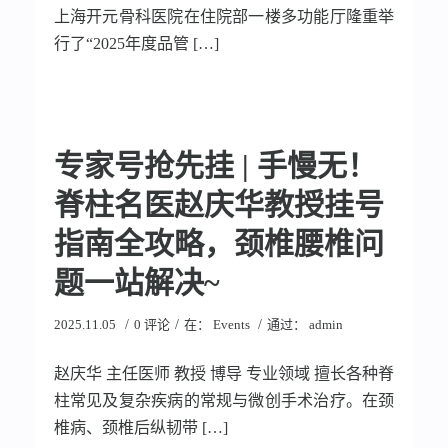
上海开元骨科医院在住院部一楼多功能厅隆重举
行了“2025年度品管 […]
专家号抢先挂 | 手慢无！
脊柱名医赵庆华教授挂号
指南全攻略，颈椎腰椎问
题一站解决~
/
/
/
2025.11.05
0 评论
在：
Events
通过：
admin
赵庆华 主任医师 教授 博导 专业领域 擅长各种脊
柱常见及复杂疾病的常规与微创手术治疗。在颈
椎病、颈椎后纵韧带 […]