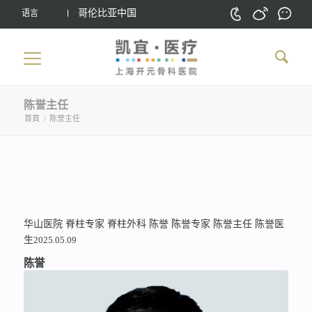
哥伦比亚中国
语言
陈誉主任
首頁
/
陈誉主任
华山医院
脊柱专家
脊柱外科
陈誉
陈誉专家
陈誉主任
陈誉医
生
2025.05.09
陈誉