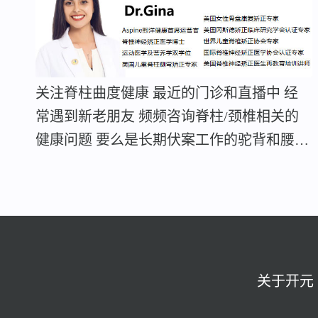
关注脊柱曲度健康 最近的门诊和直播中 经
常遇到新老朋友 频频咨询脊柱/颈椎相关的
健康问题 要么是长期伏案工作的驼背和腰痛
要么是长期穿高跟鞋、开车 引起的盆骨倾
斜、长短腿、肩颈 还有不良坐姿导致的脊柱
侧弯 更有甚者 颈椎疼痛难忍 就医拍片后结
果显示 颈椎生理弯曲变直、反弓 于是就开
始担心了 颈椎曲度变直是怎么回事？严不严
重？ 颈椎曲度变直还能恢复吗？ 美籍专家
关于开元
坐镇直播间 今天就给大家推荐一位 脊柱领