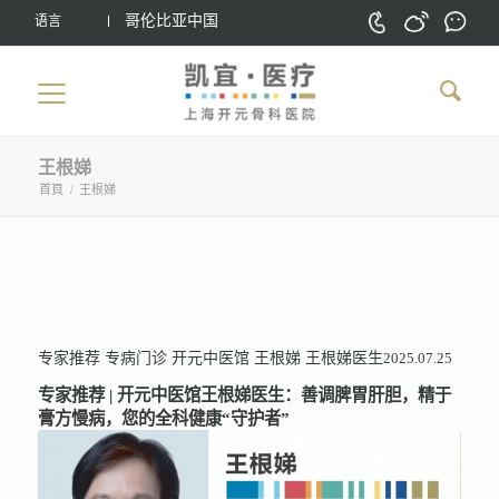
哥伦比亚中国
语言
王根娣
首頁
/
王根娣
专家推荐
专病门诊
开元中医馆
王根娣
王根娣医生
2025.07.25
专家推荐 | 开元中医馆王根娣医生：善调脾胃肝胆，精于
膏方慢病，您的全科健康“守护者”