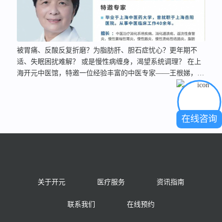
被胃痛、反酸反复折磨？为脂肪肝、胆石症忧心？更年期不
适、失眠困扰难解？ 或是慢性病缠身，渴望系统调理？ 在上
海开元中医馆，特邀一位经验丰富的中医专家——王根娣，她
曾经就职于上海岳阳医院，从事中医临床工作40余年，以深厚
的中西医结合功底，为您的消化健康、肝胆调达乃至全身慢病
管理，提供个体化的解决方案。她专攻这些领域，精准解决您
在线咨询
的困扰：01善调胃肠： 专治胃痛、胃胀、反酸、烧心（如胃
溃疡、反流性食管炎、各类胃炎）及消化不良，运用中药修复
黏膜，恢复脾胃功能。02守护肝胆： 应对脂肪肝、肝功能异
常、病毒性肝炎（乙肝、丙肝）、肝硬化，中西医结合护肝降
酶、抗纤维化。对胆囊炎、胆结石（非手术情况），中药利胆
消炎、调节代谢，缓解症状。03精于慢病调理：擅长中药缓解
关于开元
医疗服务
资讯指南
更年期综合征（潮热失眠心烦）、调理冠心病稳定期、改善顽
固性失眠、扶助肿瘤术后/放化疗后体虚。尤擅运用中医膏方
联系我们
在线预约
一人一方，温和持久地滋补调理各类慢性病及亚健康。04兼顾
妇科： 对常见妇科疾病调理亦有丰富经验。王根娣医生诊疗