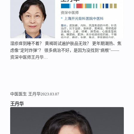
湿疹痒到睡不着？ 黄褐斑试遍护肤品无效？ 更年期潮热、焦
虑像“定时炸弹”？ 很多病治不好，是因为没找到“病根”——
资深中医师王丹华…
中医医生
王丹华
2023.03.07
王丹华