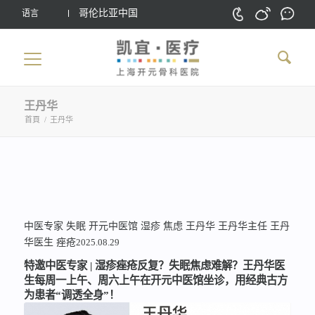
哥伦比亚中国
语言
王丹华
首頁
/
王丹华
中医专家
失眠
开元中医馆
湿疹
焦虑
王丹华
王丹华主任
王丹
华医生
痤疮
2025.08.29
特邀中医专家 | 湿疹痤疮反复？失眠焦虑难解？王丹华医
生每周一上午、周六上午在开元中医馆坐诊，用经典古方
为患者“调透全身”！