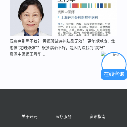
湿疹痒到睡不着？ 黄褐斑试遍护肤品无效？ 更年期潮热、焦
虑像“定时炸弹”？ 很多病治不好，是因为没找到“病根”——
资深中医师王丹华…
在线咨询
关于开元
医疗服务
资讯指南