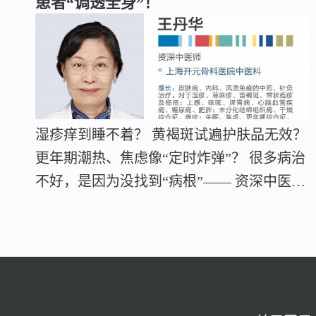
患者“调透全身”！
湿疹痒到睡不着？ 黄褐斑试遍护肤品无效？
更年期潮热、焦虑像“定时炸弹”？ 很多病治
不好，是因为没找到“病根”—— 资深中医师
王丹华…