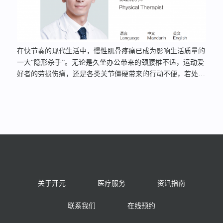
在快节奏的现代生活中，慢性肌骨疼痛已成为影响生活质量的
一大“隐形杀手”。无论是久坐办公带来的颈腰椎不适，运动爱
好者的劳损伤痛，还是各类关节僵硬带来的行动不便，若处理
不当，往往迁延难愈。今天，我们向您推荐上海开元骨科医院
VIP中心的资深物理治疗师——赵乐楠。拥有近7年临床康复工
作经验的他，专注于运用现代康复理念与技术，为患者提供个
性化的疼痛解决方案。 01资深物理治疗师赵乐楠核心优势精
于“寻根溯源”精通生物力学评估赵乐楠深知，慢性疼痛往往只
是表象，深层原因可能隐藏在错误的动作模式、失衡的生物力
学结构或关节功能障碍中。他擅长通过系统、细致的评估和专
业的生物力学分析，像侦探一样抽丝剥茧，精准定位疼痛产生
的真正根源（如关节错位、肌肉失衡、姿势异常、动作代偿
关于开元
医疗服务
资讯指南
等），而非仅仅针对症状进行缓解。这确保了治疗方案的精准
性和有效性。 资深物理治疗师…
联系我们
在线预约