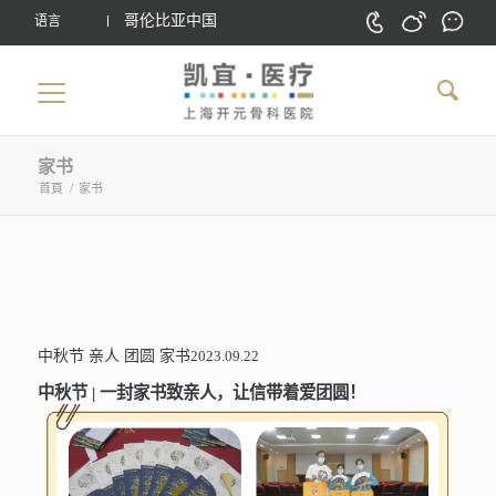
哥伦比亚中国
语言
家书
首頁
/
家书
中秋节
亲人
团圆
家书
2023.09.22
中秋节 | 一封家书致亲人，让信带着爱团圆！