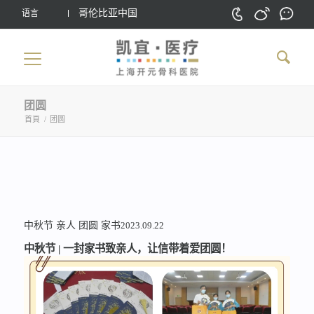
哥伦比亚中国
语言
团圆
首頁
/
团圆
中秋节
亲人
团圆
家书
2023.09.22
中秋节 | 一封家书致亲人，让信带着爱团圆！