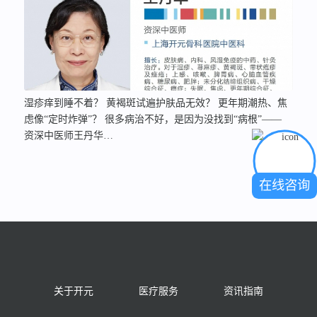
湿疹痒到睡不着？ 黄褐斑试遍护肤品无效？ 更年期潮热、焦
虑像“定时炸弹”？ 很多病治不好，是因为没找到“病根”——
资深中医师王丹华…
在线咨询
关于开元
医疗服务
资讯指南