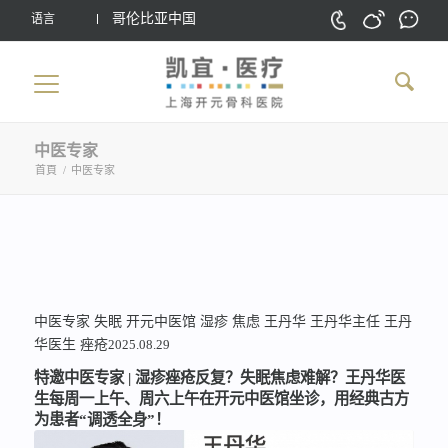
哥伦比亚中国
语言
中医专家
首頁
/
中医专家
中医专家
失眠
开元中医馆
湿疹
焦虑
王丹华
王丹华主任
王丹
华医生
痤疮
2025.08.29
特邀中医专家 | 湿疹痤疮反复？失眠焦虑难解？王丹华医
生每周一上午、周六上午在开元中医馆坐诊，用经典古方
为患者“调透全身”！