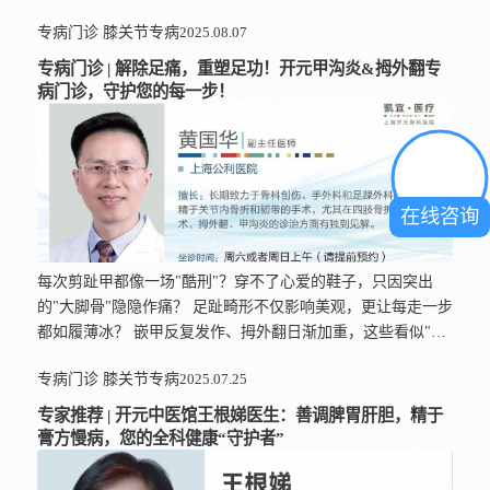
专病门诊
膝关节专病
2025.08.07
专病门诊 | 解除足痛，重塑足功！开元甲沟炎&拇外翻专
病门诊，守护您的每一步！
在线咨询
每次剪趾甲都像一场"酷刑"？穿不了心爱的鞋子，只因突出
的"大脚骨"隐隐作痛？ 足趾畸形不仅影响美观，更让每走一步
都如履薄冰？ 嵌甲反复发作、拇外翻日渐加重，这些看似"不
起眼"的足疾，正悄悄侵蚀着您的行走自由与生活品质。上海
专病门诊
膝关节专病
2025.07.25
开元骨科医院推出的甲沟炎与拇外翻专病门诊，特邀连获多年
好大夫荣誉的黄国华教授坐诊，以精准诊疗与前沿技术，帮助
专家推荐 | 开元中医馆王根娣医生：善调脾胃肝胆，精于
患者解决足下之忧。 您是否正被这些问题困扰？
嵌甲、
膏方慢病，您的全科健康“守护者”
甲沟炎反复发作，影响日常行走、运动甚至睡眠？
拇外
翻等足趾畸形日益加重，穿鞋挤压疼痛、行走不适？
…