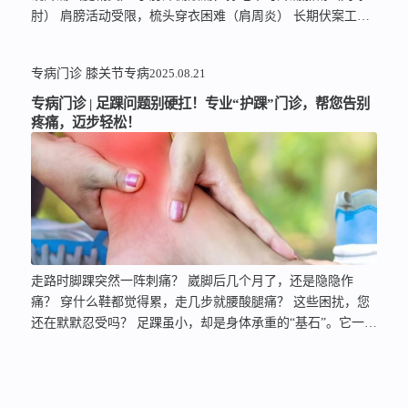
肘） 肩膀活动受限，梳头穿衣困难（肩周炎） 长期伏案工作
导致的颈肩腰背酸痛 膝关节屈伸时咔咔作响并伴随疼痛 慢性
软组织疼痛不能忍！ 长期疼痛不仅影响生活质量，还可能导
专病门诊
膝关节专病
2025.08.21
致肌肉萎缩、关节僵硬等严重后果。开元推出的小针刀门诊，
运用小针刀技术帮您快速解决疼痛困扰！ …
专病门诊 | 足踝问题别硬扛！专业“护踝”门诊，帮您告别
疼痛，迈步轻松！
走路时脚踝突然一阵刺痛？ 崴脚后几个月了，还是隐隐作
痛？ 穿什么鞋都觉得累，走几步就腰酸腿痛？ 这些困扰，您
还在默默忍受吗？ 足踝虽小，却是身体承重的“基石”。它一旦
出问题，不仅带来局部肿痛不适，更可能引发连锁反应——走
路姿势代偿导致腰疼、膝盖痛悄悄找上门，长期发展甚至可能
造成难以逆转的损伤！ 01 别让小问题拖成大麻烦！ 上海开元
骨科医院足踝特色门诊…