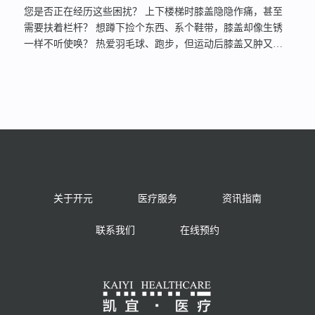
一人一方，温和持久地滋补调理各类慢性病及亚健康。04兼顾
您是否正在经历这些困扰？ 上下楼梯时膝盖隐隐作痛，甚至
妇科： 对常见妇科疾病调理亦有丰富经验。王根娣医生诊疗
需要扶着栏杆？ 想蹲下捡个东西、系个鞋带，膝盖却像生锈
特色：中西医融会贯通：立足中医辨证论治根本，合理吸收现
一样不听使唤？ 热爱羽毛球、跑步，但运动后膝盖又肿又
代医学诊疗成果，取长补短，制定最优方案。注重整体调
痛？ 感觉膝盖发僵、无力，走路都变得小心翼翼？ 这些信
理： 不拘泥于单一病名，关注患者全身状况、体质特点，进
号，都是膝关节在“求救”！ 无论是运动损伤、关节退变（老
行综合调理，标本兼治。 慢病管理经验丰富： 尤其擅长运用
化）、还是各类炎症（如关节炎），忽视它们只会让问题越来
中药（包括特色膏方）对各类慢性疾病进行长期、系统、温和
越严重。 上海开元骨科医院【膝关节专病门诊】自上线后，
的调治。 用药精准： 临床经验丰富，用药精准，力求为患者
广受广大患者朋友的欢迎！ 膝关节专病门诊聚焦各类膝关节
解除病痛，恢复健康。 适合人群： …
疾患，提供“阶梯式治疗+康复一体化”的全流程解决方案，目
标明确：改善功能、增强肌力、提升您的生活质量！ 我们懂
您的痛，更懂如何精准解决 诊疗特色鲜明：
拒绝“一刀
切”！对于适合保守治疗的患者，我们提供先进方案： PRP注
关于开元
医疗服务
资讯指南
射（富血小板血浆）： 利用您自身血液中的“修复因子”，促进
关节内损伤修复，缓解疼痛，延缓退变。 关节腔灌注治疗：
联系我们
在线预约
有效清除炎症因子、润滑关节，改善内环境，减轻肿痛。
…