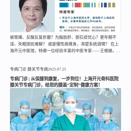
被胃痛、反酸反复折磨？为脂肪肝、胆石症忧心？更年期不
适、失眠困扰难解？ 或是慢性病缠身，渴望系统调理？ 在上
海开元中医馆，特邀一位经验丰富的中医专家——王根娣，她
曾经就职于上海岳阳医院，从事中医临床工作40余年，以深厚
的中西医结合功底，为您的消化健康、肝胆调达乃至全身慢病
专病门诊
膝关节专病
2025.07.25
管理，提供个体化的解决方案。她专攻这些领域，精准解决您
的困扰：01善调胃肠： 专治胃痛、胃胀、反酸、烧心（如胃
专病门诊 | 从保膝到康复，一步到位！上海开元骨科医院
溃疡、反流性食管炎、各类胃炎）及消化不良，运用中药修复
膝关节专病门诊，给您的膝盖“定制”健康方案！
黏膜，恢复脾胃功能。02守护肝胆： 应对脂肪肝、肝功能异
常、病毒性肝炎（乙肝、丙肝）、肝硬化，中西医结合护肝降
酶、抗纤维化。对胆囊炎、胆结石（非手术情况），中药利胆
消炎、调节代谢，缓解症状。03精于慢病调理：擅长中药缓解
更年期综合征（潮热失眠心烦）、调理冠心病稳定期、改善顽
固性失眠、扶助肿瘤术后/放化疗后体虚。尤擅运用中医膏方