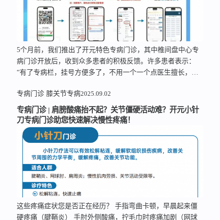
5个月前，我们推出了开元特色专病门诊，其中椎间盘中心专
病门诊开放后，收到众多患者的积极反馈。许多患者表示：
“有了专病栏，挂号方便多了，不用一个一个点医生擅长，直
接就能从这个类别里挑专家挂号！” 注：点击图片，进入专病
专病门诊
膝关节专病
2025.09.02
挂号页面今天，我们为您深度解析椎间盘专病门诊如何针对性
解决脊柱疼痛难题。 自测：您的脊柱是否在“求救”？请花30
专病门诊 | 肩膀酸痛抬不起？关节僵硬活动难？开元小针
秒，对照以下症状：□…
刀专病门诊助您快速解决慢性疼痛！
这些疼痛症状您是否正在经历？ 手指弯曲卡顿，早晨起来僵
硬疼痛（腱鞘炎） 手肘外侧酸痛，拧毛巾时疼痛加剧（网球