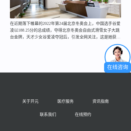
在近期落下帷幕的2022年第24届北京冬奥会上，中国选手谷爱
凌以188.25分的总成绩，夺得北京冬奥会自由式滑雪女子大跳
台金牌，天才少女谷爱凌夺冠后，引发全网关注，这是她获得
的首个冬奥会奖牌，也是中国运动员第一次参加冬奥会大跳台
比赛。此外，中国女足时隔16年再夺亚洲杯冠军，同样引起了
全民热血沸腾。热烈的运动氛围在全国范围内引发了一波又一
波的全民运动浪潮，为让更多运动爱好者能够快乐运动，健康
在线咨询
运动，上海开元骨科医院开设运动医学科，正在成为全国运动
爱好者的“后勤”保障。 目前，全民健身已上升为国家战略，且
自北京冬奥会申办成功以来，中国居民参与过冰雪运动的人数
为3.46亿，冰雪运动参与率24.56%，“带动三亿人参与冰雪运
动”从愿景变为现实，由此可见，我国体育运动事业正在向好
关于开元
医疗服务
资讯指南
发展。但不可忽视，运动中难免会出现各式损伤，尤其是对于
普通大众来讲，由于没有专业的指导，更容易在无意中产生此
联系我们
在线预约
类损伤，给工作和生活带来影响，出现损伤时，患者常常困
扰，上海骨科康复医院哪家好？开元骨科为患者送来了福音。