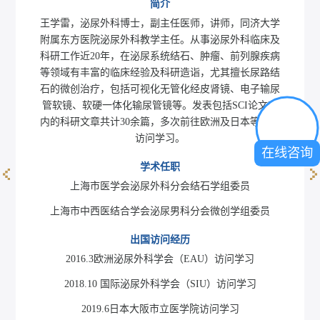
简介
王学雷，泌尿外科博士，副主任医师，讲师，同济大学
附属东方医院泌尿外科教学主任。从事泌尿外科临床及
科研工作近20年，在泌尿系统结石、肿瘤、前列腺疾病
等领域有丰富的临床经验及科研造诣，尤其擅长尿路结
石的微创治疗，包括可视化无管化经皮肾镜、电子输尿
管软镜、软硬一体化输尿管镜等。发表包括SCI论文在
内的科研文章共计30余篇，多次前往欧洲及日本等国家
访问学习。
在线咨询
学术任职
上海市医学会泌尿外科分会结石学组委员
陈慧兴
上海市中西医结合学会泌尿男科分会微创学组委员
出国访问经历
2016.3欧洲泌尿外科学会（EAU）访问学习
2018.10 国际泌尿外科学会（SIU）访问学习
2019.6日本大阪市立医学院访问学习