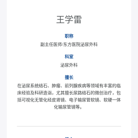
王学雷
职称
副主任医师/东方医院泌尿外科
科室
泌尿外科
擅长
在泌尿系统结石、肿瘤、前列腺疾病等领域有丰富的临
床经验及科研造诣，尤其擅长尿路结石的微创治疗，包
括可视化无管化经皮肾镜、电子输尿管软镜、软硬一体
化输尿管镜等。