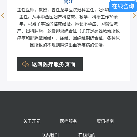
简介
在线咨询
主任医师，教授，曾任龙华医院妇科主任，妇科教研室
主任。从事中西医妇产科临床、教学、科研工作30余
王丹华
年，积累了丰富的临床经验。擅长不孕症、习惯性流
产、妇科肿瘤、多囊卵巢综合征（尤其是高雄激素所致
痤疮和肥胖型闭经）、痛经、围绝经期综合征、各种原
因所致的不规则阴道出血等疾病的诊治。
关于开元
医疗服务
资讯指南
联系我们
在线预约