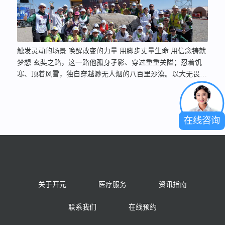
触发灵动的场景 唤醒改变的力量 用脚步丈量生命 用信念铸就
梦想 玄奘之路，这一路他孤身孑影、穿过重重关隘；忍着饥
寒、顶着风雪，独自穿越渺无人烟的八百里沙漠。以大无畏的
精神，不惧风险，面对各种挑战，他百折不挠，历经九死一
生，用脚步丈量了大地的存在！ 2021年5月1日-5月5日，为期4
天3夜的第16届玄奘之路商学院戈壁挑战赛圆满落下帷幕，…
在线咨询
关于开元
医疗服务
资讯指南
联系我们
在线预约