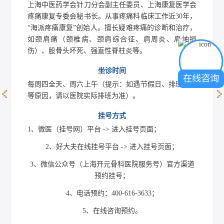
上海中医药学会针刀分会副主任委员、上海康复医学会
疼痛康复专委会秘书长。从事疼痛科临床工作近30年，
“海派疼痛康复”创始人。擅长疑难疼痛的诊断和治疗，
如颈肩痛（颈椎病、颈肩综合征、肩周炎、肩袖损
伤）、股骨头坏死、强直性脊柱炎等。
坐诊时间
在线咨询
每周四全天、周六上午（提示：如遇节假日、排班调整
等原因，请以医院实际排班为准）。
郑伟伟
挂号方式
1、微医（挂号网）平台 -> 进入挂号页面；
2、好大夫在线挂号平台 -> 进入挂号页面；
3、微信公众号（上海开元骨科医院服务号）官方渠道
预约挂号；
4、电话预约：400-616-3633；
5、在线咨询预约。