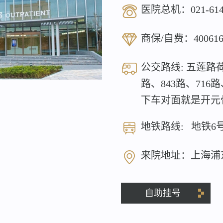
医院总机：
021-61
商保/自费：
40061
公交路线: 五莲路荷
路、843路、716
下车对面就是开元
地铁路线: 地铁6
来院地址：上海浦
自助挂号