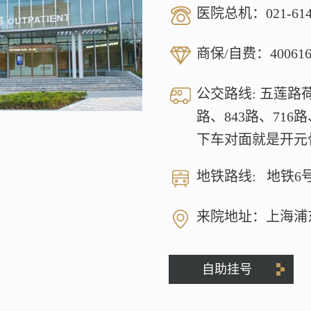
医院总机：
021-61
商保/自费：
40061
公交路线: 五莲路荷
路、843路、716
下车对面就是开元
地铁路线: 地铁6
来院地址：上海浦
自助挂号