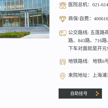
医院总机：
021-61
商保/自费：
40061
公交路线: 五莲路荷
路、843路、716
下车对面就是开元
地铁路线: 地铁6
来院地址：上海浦
自助挂号