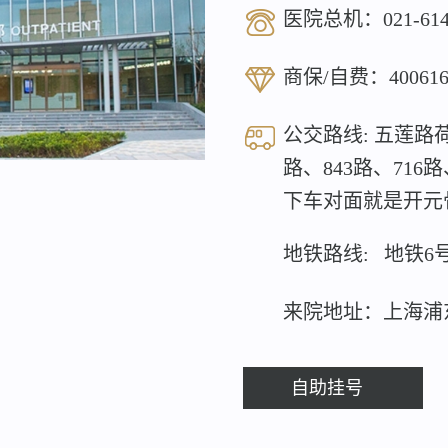
医院总机：
021-61
商保/自费：
40061
公交路线: 五莲路荷
路、843路、716
下车对面就是开元
地铁路线: 地铁6
来院地址：上海浦
自助挂号